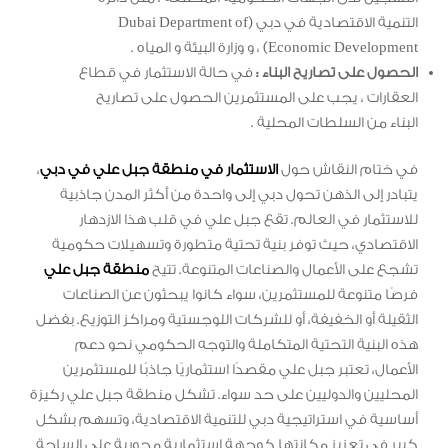
التنمية الاقتصادية في دبي (Dubai Department of
Economic Development) ، و وزارة البيئة و المياه .
الحصول على تصاريح البناء :
في حالة الاستثمار في قطاع
العقارات ، يجب على المستثمرين الحصول على تصاريح
البناء من السلطات المحلية .
في ختام النقاش حول
الاستثمار في منطقة جبل علي في دبي
،
يتبادر إلى الذهن تحول دبي إلى واحدة من أكثر المدن جاذبية
للاستثمار في العالم. تقع جبل علي في قلب هذا الازدهار
الاقتصادي، حيث توفر بنية تحتية متطورة وتسهيلات حكومية
تشجع على الأعمال والصناعات المتنوعة. تتيح
منطقة جبل علي
فرصًا متنوعة للمستثمرين، سواء كانوا يبحثون عن الصناعات
الثقيلة أو الخفيفة، أو للشركات اللوجستية ومراكز التوزيع. بفضل
هذه البنية التحتية المتكاملة والتوجه الحكومي نحو دعم
الأعمال، تعتبر جبل علي مقصدًا استثماريًا جاذبًا للمستثمرين
المحليين والدوليين على حد سواء. تشكل منطقة جبل علي ركيزة
أساسية في استراتيجية دبي للتنمية الاقتصادية، وتسهم بشكل
كبير في تعزيز مكانتها كوجهة استثمارية محورية على الساحة