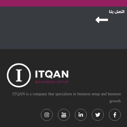
اتصل بنا
ITQAN is a company that specializes in business setup and business
growth
Instagram
Linkedin-
Twitter
Face
in
f