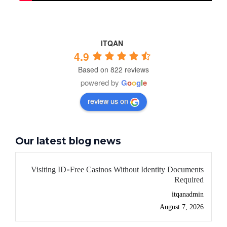
ITQAN
4.9
Based on 822 reviews
powered by
G
o
o
g
l
e
review us on
Our latest blog news
Visiting ID-Free Casinos Without Identity Documents
Required
itqanadmin
August 7, 2026