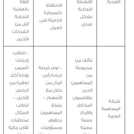
الفردية
الأنشطة
الثقة
الاحتفاظ
التجارية
بالعلامة
بالسيطرة
بشكل
التجارية
الكاملة على
فردي.
أقل من
العمل.
الشركات
الأخرى.
– تتطلب
تتألف من
إجراءات
مجموعة
– توفر فرصة
تأسيس
من
لزيادة رأس
وإدارة أكثر
المساهمين
المال من
تعقيدًا من
الذين
خلال بيع
الرخص
يتقاسمون
الأسهم. –
الأخرى. –
شركة
المخاطر
يتمتع
تتطلب
المساهمة
والأرباح
المساهمون
الامتثال
العامة
بنسبة
بحقوق
لمتطلبات
معينة
ومسؤوليات
تقارير مالية