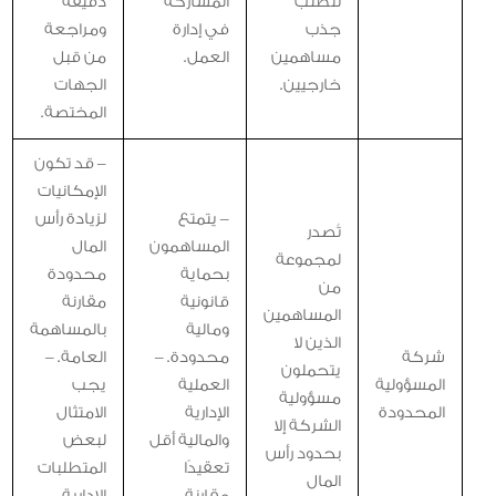
تتطلب
المشاركة
دقيقة
جذب
في إدارة
ومراجعة
مساهمين
العمل.
من قبل
خارجيين.
الجهات
المختصة.
– قد تكون
الإمكانيات
– يتمتع
لزيادة رأس
تُصدر
المساهمون
المال
لمجموعة
بحماية
محدودة
من
قانونية
مقارنة
المساهمين
ومالية
بالمساهمة
الذين لا
شركة
محدودة. –
العامة. –
يتحملون
المسؤولية
العملية
يجب
مسؤولية
المحدودة
الإدارية
الامتثال
الشركة إلا
والمالية أقل
لبعض
بحدود رأس
تعقيدًا
المتطلبات
المال
مقارنة
الإدارية