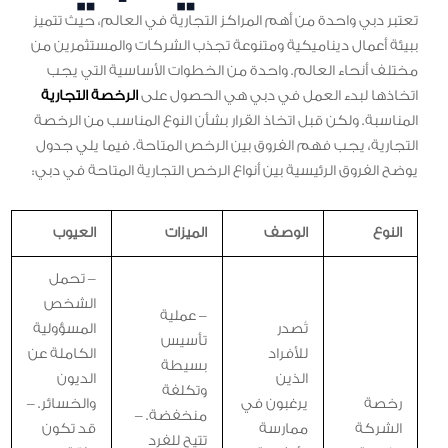
تعتبر دبي واحدة من أهم المراكز التجارية في العالم، حيث تتميز
ببيئة أعمال ديناميكية ومتنوعة تجذب الشركات والمستثمرين من
مختلف أنحاء العالم. واحدة من الخطوات الأساسية التي يجب
اتخاذها لبدء العمل في دبي هي الحصول على
الرخصة التجارية
المناسبة. ولكن قبل اتخاذ القرار بشأن النوع المناسب من الرخصة
التجارية، يجب فهم الفروق بين الرخص المتاحة. فيما يلي جدول
يوضح الفروق الرئيسية بين أنواع الرخص التجارية المتاحة في دبي:
النوع
الوصف
الميزات
العيوب
– تحمل
الشخص
– عملية
تُصدر
المسؤولية
تأسيس
للأفراد
الكاملة عن
بسيطة
الذين
الديون
وتكلفة
رخصة
يرغبون في
والخسائر. –
منخفضة. –
الشركة
ممارسة
قد تكون
تتيح للفرد