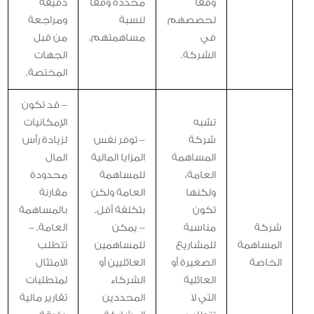
وفقاً
محددة وفقًا
دقيقة
لحصصهم
لنسبة
ومراجعة
في
مساهمتهم.
من قبل
الشركة.
الجهات
المختصة.
– قد تكون
تشبه
الإمكانيات
شركة
– توفر نفس
لزيادة رأس
المساهمة
المزايا المالية
المال
العامة،
للمساهمة
محدودة
ولكنها
العامة ولكن
مقارنة
تكون
بتكلفة أقل.
بالمساهمة
شركة
مناسبة
– يمكن
العامة. –
المساهمة
للمشاريع
للمساهمين
تتطلب
الخاصة
الصغيرة أو
العائليين أو
الامتثال
العائلية
الشركاء
لمتطلبات
التي لا
المحددين
تقارير مالية