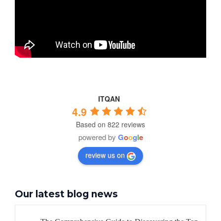
ITQAN
4.9
Based on 822 reviews
powered by
G
o
o
g
l
e
review us on
Our latest blog news