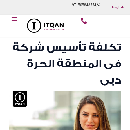
Skip
+971505848554
English
to
Menu
content
تكلفة تأسيس شركة
فى المنطقة الحرة
دبى