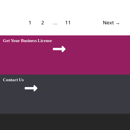
1
2
…
11
Next
→
Get Your Business License
Contact Us