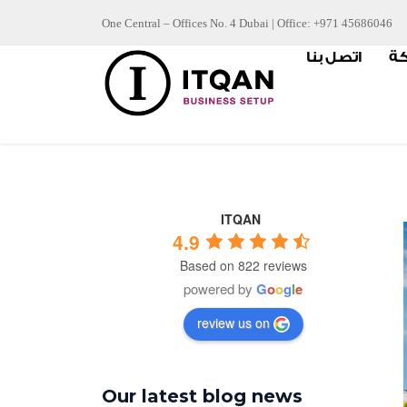
Skip
One Central – Offices No. 4 Dubai | Office: +971 45686046
to
كة
اتصل بنا
content
ITQAN
4.9
Based on 822 reviews
powered by
G
o
o
g
l
e
review us on
Our latest blog news