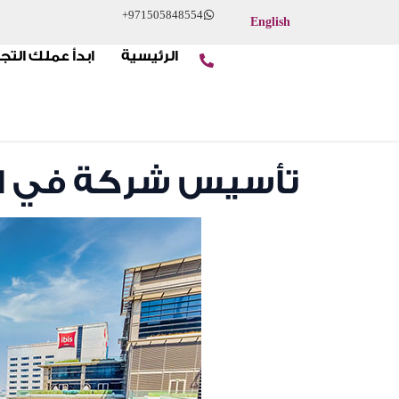
+971505848554
English
الرئيسية
ابدأ عملك التج
تأسيس شركة في ال