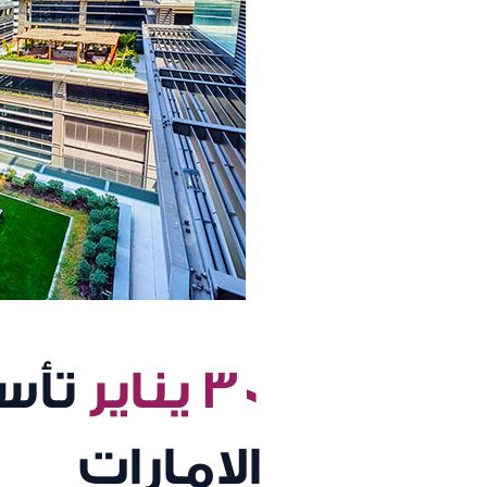
٣٠ يناير
تأس
الامارات